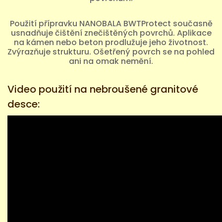
Použití přípravku NANOBALA BWTProtect současně
usnadňuje čištění znečištěných povrchů. Aplikace
na kámen nebo beton prodlužuje jeho životnost.
Zvýrazňuje strukturu. Ošetřený povrch se na pohled
ani na omak nemění.
Video použití na nebroušené granitové
desce: