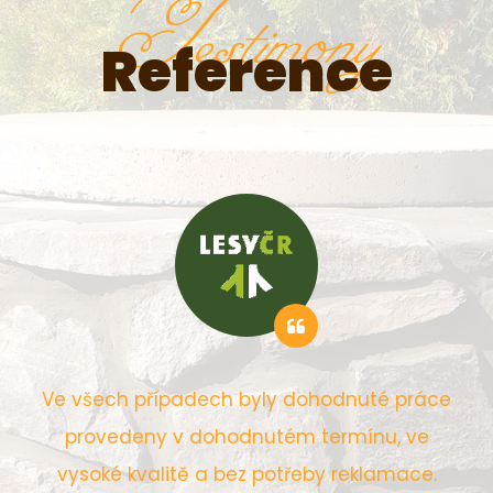
Testimony
Reference
Ve všech případech byly dohodnuté práce
provedeny v dohodnutém termínu, ve
vysoké kvalitě a bez potřeby reklamace.