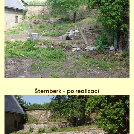
Šternberk - po realizací